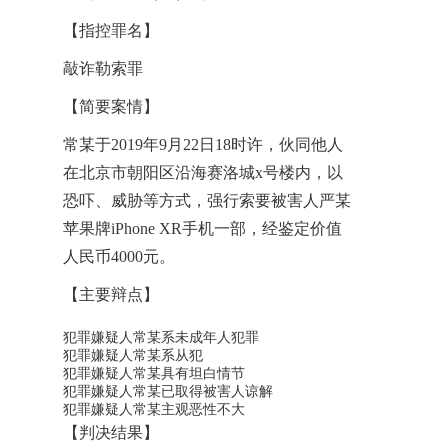
【指控罪名】
敲诈勒索罪
【简要案情】
常某于2019年9月22日18时许，伙同他人
在北京市朝阳区沿海赛洛城x号楼内，以
恐吓、威胁等方式，强行索要被害人严某
苹果牌iPhone XR手机一部，经鉴定价值
人民币4000元。
【主要辩点】
犯罪嫌疑人常某系未成年人犯罪
犯罪嫌疑人常某系从犯
犯罪嫌疑人常某具有坦白情节
犯罪嫌疑人常某已取得被害人谅解
犯罪嫌疑人常某主观恶性不大
【判决结果】