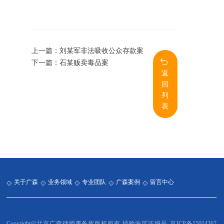
上一篇：
刘某军非法吸收公众存款案
下一篇：
石某贩卖毒品案
返
回
列
表
关于广森
业务领域
专业团队
广森案例
留言中心
Copyright@北京广森律师事务所版权所有.经验许可证编号
京ICP备15014267