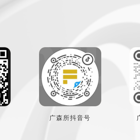
号
广森所抖音号