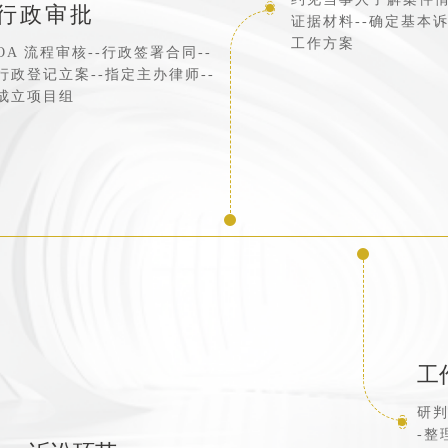
行政审批
证据材料--确定基本诉
工作方案
OA 流程审核--行政签署合同--
行政登记立案--指定主办律师--
成立项目组
工
研判
-整