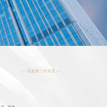
— 言忠信｜行方正 —
况--接收