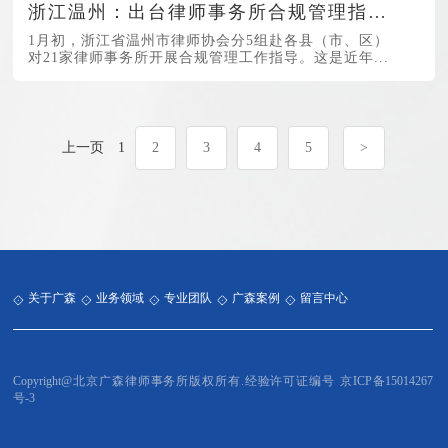
浙江温州：出台律师事务所合规管理指引 制定差异化建设与评价指标
1月初，浙江省温州市律师协会分5组赴各县（市、区）
对21家律师事务所开展合规管理工作指导。这是近年...
上一页
1
2
3
4
5
>
关于广森
业务领域
专业团队
广森案例
留言中心
Copyright@北京广森律师事务所版权所有.经验许可证编号
京ICP备15014267
号-3