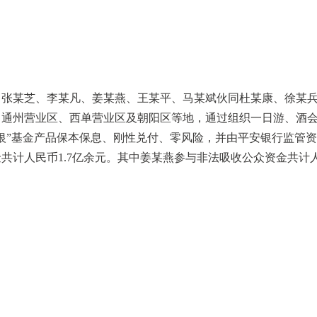
昝某久、张某芝、李某凡、姜某燕、王某平、马某斌伙同杜某康、徐某
司通州营业区、西单营业区及朝阳区等地，通过组织一日游、酒
银”基金产品保本保息、刚性兑付、零风险，并由平安银行监管
共计人民币1.7亿余元。其中姜某燕参与非法吸收公众资金共计人
；