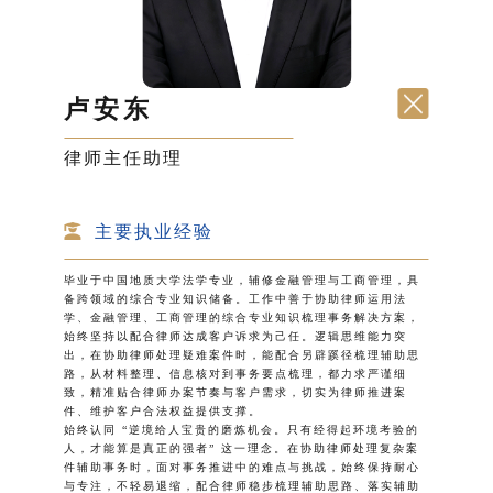
卢安东
律师主任助理
主要执业经验
毕业于中国地质大学法学专业，辅修金融管理与工商管理，具
备跨领域的综合专业知识储备。工作中善于协助律师运用法
学、金融管理、工商管理的综合专业知识梳理事务解决方案，
始终坚持以配合律师达成客户诉求为己任。逻辑思维能力突
出，在协助律师处理疑难案件时，能配合另辟蹊径梳理辅助思
路，从材料整理、信息核对到事务要点梳理，都力求严谨细
致，精准贴合律师办案节奏与客户需求，切实为律师推进案
件、维护客户合法权益提供支撑。
始终认同 “逆境给人宝贵的磨炼机会。只有经得起环境考验的
人，才能算是真正的强者” 这一理念。在协助律师处理复杂案
件辅助事务时，面对事务推进中的难点与挑战，始终保持耐心
与专注，不轻易退缩，配合律师稳步梳理辅助思路、落实辅助